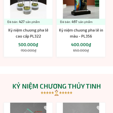
Đã bán:
427
sản phẩm
Đã bán:
497
sản phẩm
Kỷ niệm chương pha lê
Kỷ niệm chương pha lê in
cao cấp PL322
màu - PL356
500.000₫
400.000₫
700.000₫
650.000₫
KỶ NIỆM CHƯƠNG THỦY TINH