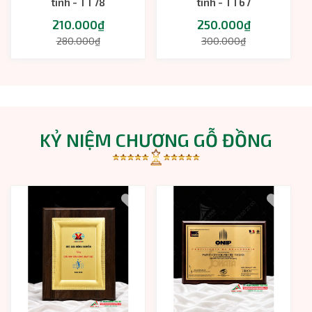
tinh - TT78
tinh - TT67
210.000₫
250.000₫
280.000₫
300.000₫
KỶ NIỆM CHƯƠNG GỖ ĐỒNG