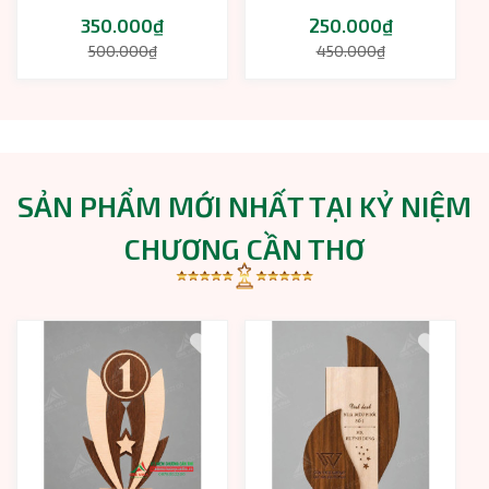
350.000₫
250.000₫
500.000₫
450.000₫
SẢN PHẨM MỚI NHẤT TẠI KỶ NIỆM
CHƯƠNG CẦN THƠ