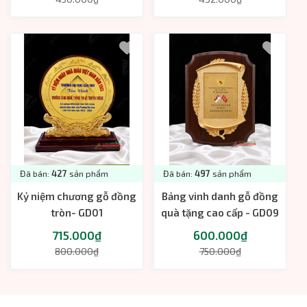
Đã bán:
427
sản phẩm
Đã bán:
497
sản phẩm
Kỷ niệm chương gỗ đồng
Bảng vinh danh gỗ đồng
tròn- GD01
quà tặng cao cấp - GD09
715.000₫
600.000₫
800.000₫
750.000₫