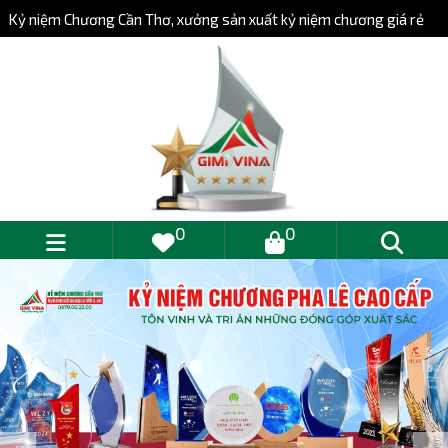
Kỷ niệm Chương Cần Thơ, xưởng sản xuất kỷ niệm chương giá rẻ
0
0