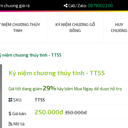
m chương giá rẻ
Call/Zalo:
0879002200
Ỷ NIỆM CHƯƠNG THỦY
KỶ NIỆM CHƯƠNG GỖ
HUY
TINH
ĐỒNG
CHƯƠNG
ỷ niệm chương thủy tinh - TT55
Kỷ niệm chương thủy tinh - TT55
29%
Giá tốt đang giảm
hãy bấm Mua Ngay để được hỗ trợ
SKU:
TT55
250.000đ
350.000đ
Giá bán:
Mô tả: