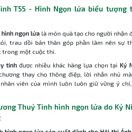
nh T55 - Hình Ngọn lửa biểu tượng t
hình ngọn lửa
là món quà tạo cho người nhận 
ỏi, trau dồi bản thân góp phần làm nên sự t
 trong một cuộc thi.
y tinh
được nhiều khác hàng lựa chọn tại
Kỷ 
chương thay cho thông điệp, lời nhắn nhủ mà
 nhân viên của mình luôn luôn giữ vững ý chí,
ơng Thuỷ Tinh hình ngọn lửa do Kỷ N
t
 hình ngọn lửa sản xuất dành cho Hội thi Ảnh