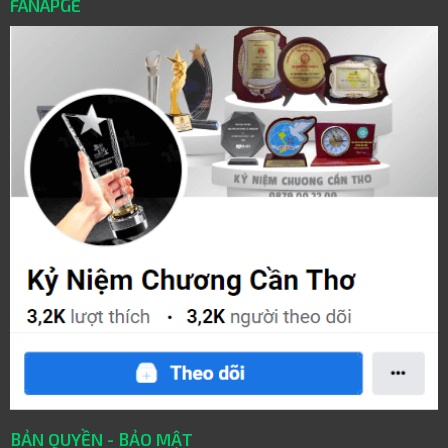
FANAPGE
BẢN QUYỀN - BẢO MẬT