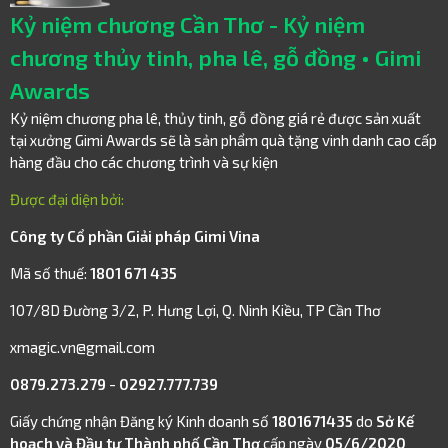
Kỷ niệm chương Cần Thơ - Kỷ niệm
chương thủy tinh, pha lê, gỗ đồng • Gimi
Awards
Kỷ niệm chương pha lê, thủy tinh, gỗ đồng giá rẻ được sản xuất
tại xưởng Gimi Awards sẽ là sản phẩm quà tặng vinh danh cao cấp
hàng đầu cho các chương trình và sự kiện
Được đại diện bởi:
Công ty Cổ phần Giải pháp Gimi Vina
Mã số thuế:
1801 671 435
107/8D Đường 3/2, P. Hưng Lợi, Q. Ninh Kiều, TP Cần Thơ
xmagic.vn@gmail.com
0879.273.279
-
02927.777.739
Giấy chứng nhận Đăng ký Kinh doanh số
1801671435
do
Sở Kế
hoạch và Đầu tư Thành phố Cần Thơ
cấp ngày
05/6/2020