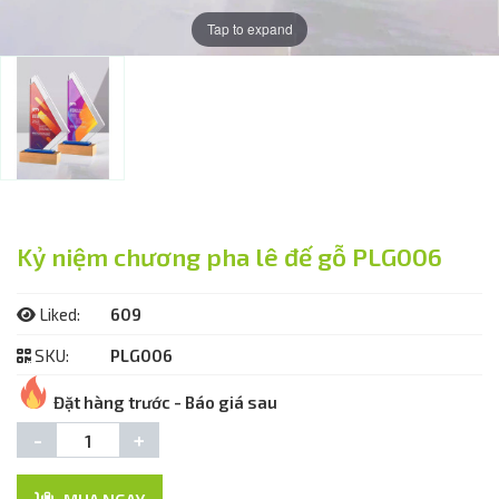
Tap to expand
Kỷ niệm chương pha lê đế gỗ PLG006
Liked:
609
SKU:
PLG006
Đặt hàng trước - Báo giá sau
-
+