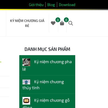
Giới thiệu
Blog
Download
0
0
KỶ NIỆM CHƯƠNG GIÁ
RẺ
DANH MỤC SẢN PHẨM
-
Kỷ niệm chương pha
lê
Kỷ niệm chương
thủy tinh
Kỷ niệm chương gỗ
đồng