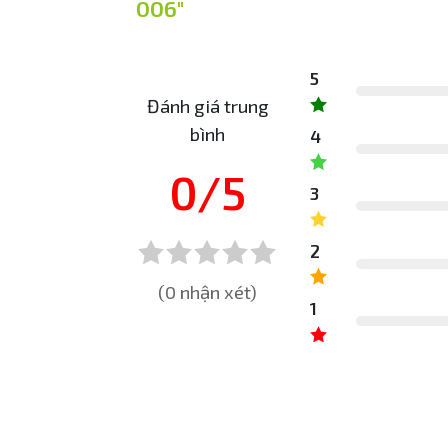
006"
5
Đánh giá trung
bình
4
0/5
3
2
(0 nhận xét)
1