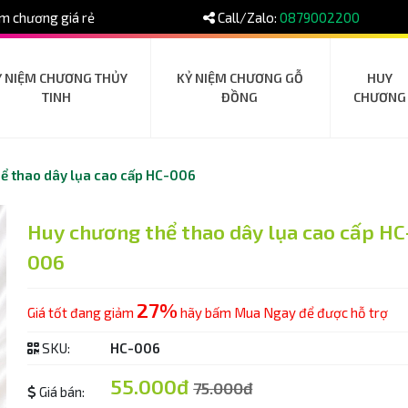
m chương giá rẻ
Call/Zalo:
0879002200
Ỷ NIỆM CHƯƠNG THỦY
KỶ NIỆM CHƯƠNG GỖ
HUY
TINH
ĐỒNG
CHƯƠNG
ể thao dây lụa cao cấp HC-006
Huy chương thể thao dây lụa cao cấp HC
006
27%
Giá tốt đang giảm
hãy bấm Mua Ngay để được hỗ trợ
SKU:
HC-006
55.000đ
75.000đ
Giá bán: