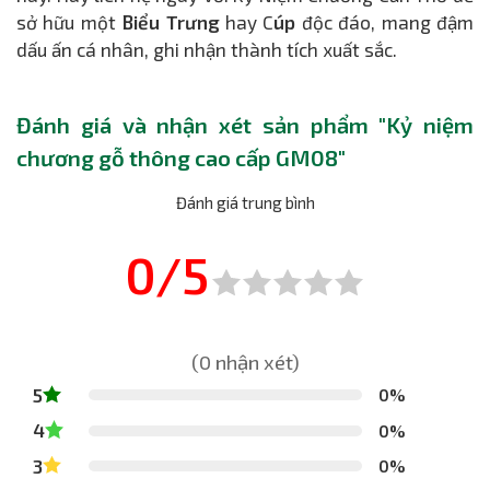
sở hữu một
Biểu Trưng
hay C
úp
độc đáo, mang đậm
dấu ấn cá nhân, ghi nhận thành tích xuất sắc.
Đánh giá và nhận xét sản phẩm "Kỷ niệm
chương gỗ thông cao cấp GM08"
Đánh giá trung bình
0/5
(0 nhận xét)
5
0%
4
0%
3
0%