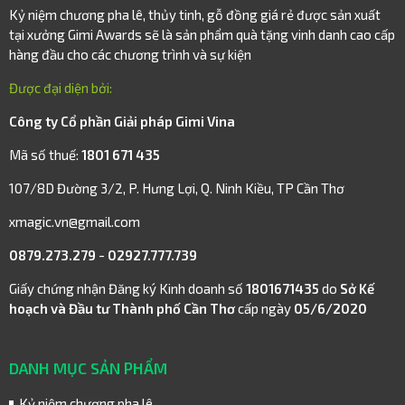
Kỷ niệm chương pha lê, thủy tinh, gỗ đồng giá rẻ được sản xuất
tại xưởng Gimi Awards sẽ là sản phẩm quà tặng vinh danh cao cấp
hàng đầu cho các chương trình và sự kiện
Được đại diện bởi:
Công ty Cổ phần Giải pháp Gimi Vina
Mã số thuế:
1801 671 435
107/8D Đường 3/2, P. Hưng Lợi, Q. Ninh Kiều, TP Cần Thơ
xmagic.vn@gmail.com
0879.273.279
-
02927.777.739
Giấy chứng nhận Đăng ký Kinh doanh số
1801671435
do
Sở Kế
hoạch và Đầu tư Thành phố Cần Thơ
cấp ngày
05/6/2020
DANH MỤC SẢN PHẨM
Kỷ niệm chương pha lê