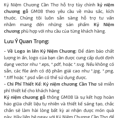
Kỷ Niệm Chương Cần Thơ hỗ trợ tùy chỉnh
kỷ niệm
chương gỗ
GM08 theo yêu cầu về màu sắc, kích
thước. Chúng tôi luôn sẵn sàng hỗ trợ tư vấn
nhằm mang đến những sản phẩm
Kỷ Niệm
chương
phù hợp với nhu cầu của từng khách hàng.
Lưu Ý Quan Trọng:
- Về Logo in lên Kỷ Niệm Chương
: Để đảm bảo chất
lượng in ấn, logo của bạn cần được cung cấp dưới định
dạng vector như *.eps, *.pdf, hoặc *.svg. Nếu không có
sẵn, các file ảnh có độ phân giải cao như *.jpg, *.png,
*.tiff hoặc *.psd vẫn có thể sử dụng được.
- Chi Phí Thiết Kế
:
Kỷ niệm chương Cần Thơ
sẽ miễn
phí thiết kế cho khách hàng
Kỷ niệm chương gỗ
thông GM08 là sự kết hợp hoàn
hảo giữa chất liệu tự nhiên và thiết kế sáng tạo, chắc
chắn sẽ làm hài lòng bất kỳ ai nhận được món quà
này. Hãy liên hệ ngay với Kỷ Niệm Chương Cần Thơ để