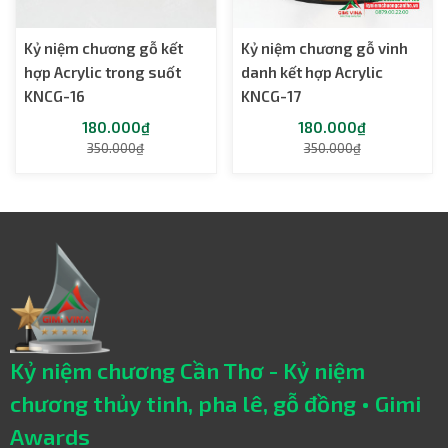
Kỷ niệm chương gỗ kết
Kỷ niệm chương gỗ vinh
hợp Acrylic trong suốt
danh kết hợp Acrylic
KNCG-16
KNCG-17
180.000₫
180.000₫
350.000₫
350.000₫
Kỷ niệm chương Cần Thơ - Kỷ niệm
chương thủy tinh, pha lê, gỗ đồng • Gimi
Awards