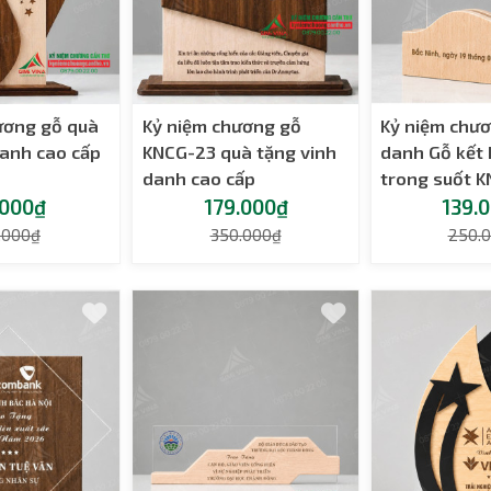
ương gỗ quà
Kỷ niệm chương gỗ
Kỷ niệm chươ
danh cao cấp
KNCG-23 quà tặng vinh
danh Gỗ kết 
danh cao cấp
trong suốt 
.000₫
179.000₫
139.
.000₫
350.000₫
250.