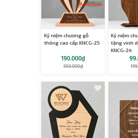
Kỷ niệm chương gỗ
Kỷ niệm ch
thông cao cấp KNCG-25
tặng vinh 
KNCG-24
190.000₫
99
350.000₫
199