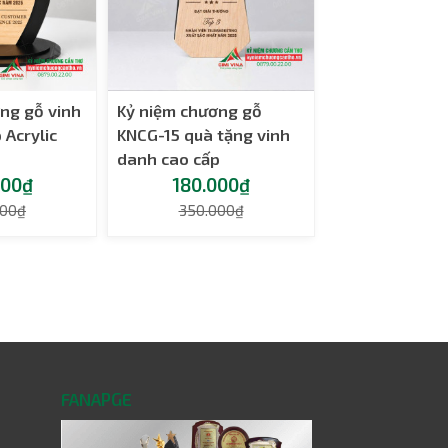
ng gỗ vinh
Kỷ niệm chương gỗ
 Acrylic
KNCG-15 quà tặng vinh
danh cao cấp
000₫
180.000₫
000₫
350.000₫
FANAPGE