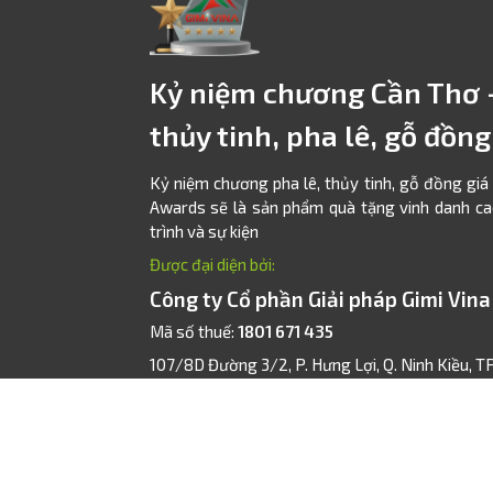
Kỷ niệm chương Cần Thơ 
thủy tinh, pha lê, gỗ đồn
Kỷ niệm chương pha lê, thủy tinh, gỗ đồng giá
Awards sẽ là sản phẩm quà tặng vinh danh c
trình và sự kiện
Được đại diện bởi:
Công ty Cổ phần Giải pháp Gimi Vina
Mã số thuế:
1801 671 435
107/8D Đường 3/2, P. Hưng Lợi, Q. Ninh Kiều, T
xmagic.vn@gmail.com
0879.273.279
-
02927.777.739
Giấy chứng nhận Đăng ký Kinh doanh số
180167
Thành phố Cần Thơ
cấp ngày
05/6/2020