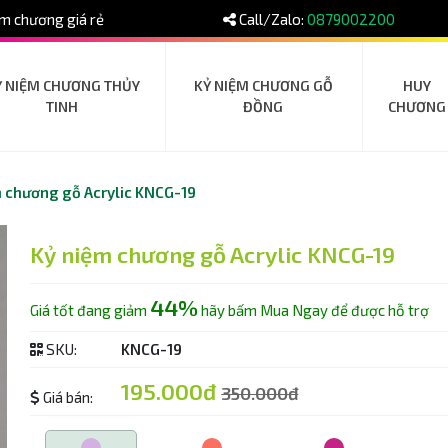
m chương giá rẻ
Call/Zalo:
0879002200
Ỷ NIỆM CHƯƠNG THỦY
KỶ NIỆM CHƯƠNG GỖ
HUY
TINH
ĐỒNG
CHƯƠNG
 chương gỗ Acrylic KNCG-19
Kỷ niệm chương gỗ Acrylic KNCG-19
44%
Giá tốt đang giảm
hãy bấm Mua Ngay để được hỗ trợ
SKU:
KNCG-19
195.000đ
350.000đ
Giá bán: