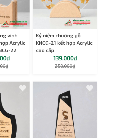
ng vinh
Kỷ niệm chương gỗ
hợp Acrylic
KNCG-21 kết hợp Acrylic
KNCG-22
cao cấp
000₫
139.000₫
000₫
250.000₫