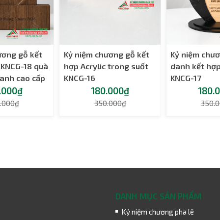
ương gỗ kết
Kỷ niệm chương gỗ kết
Kỷ niệm chươ
c KNCG-18 quà
hợp Acrylic trong suốt
danh kết hợp
danh cao cấp
KNCG-16
KNCG-17
.000₫
180.000₫
180.
.000₫
350.000₫
350.
DANH MỤC SẢN PHẨM
Kỷ niệm chương pha lê