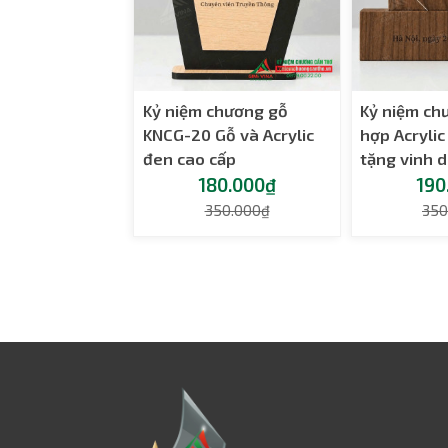
Kỷ niệm chương gỗ
Kỷ niệm ch
KNCG-20 Gỗ và Acrylic
hợp Acryli
đen cao cấp
tặng vinh 
180.000₫
190
350.000₫
350