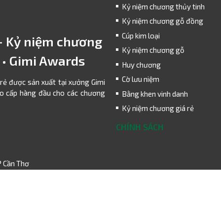
Kỷ niệm chương thủy tinh
Kỷ niệm chương gỗ đồng
Cúp kim loại
- Kỷ niệm chương
Kỷ niệm chương gỗ
g • Gimi Awards
Huy chương
Cờ lưu niệm
 rẻ được sản xuất tại xưởng Gimi
ao cấp hàng đầu cho các chương
Bằng khen vinh danh
Kỷ niệm chương giá rẻ
CHÍNH SÁCH
P Cần Thơ
1435
do
Sở Kế hoạch và Đầu tư