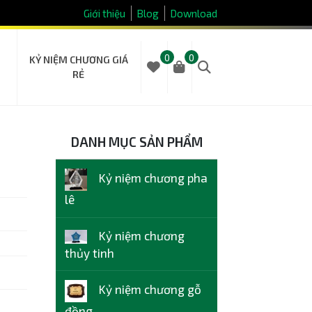
Giới thiệu
Blog
Download
0
0
KỶ NIỆM CHƯƠNG GIÁ
RẺ
DANH MỤC SẢN PHẨM
Kỷ niệm chương pha
lê
Kỷ niệm chương
thủy tinh
Kỷ niệm chương gỗ
đồng