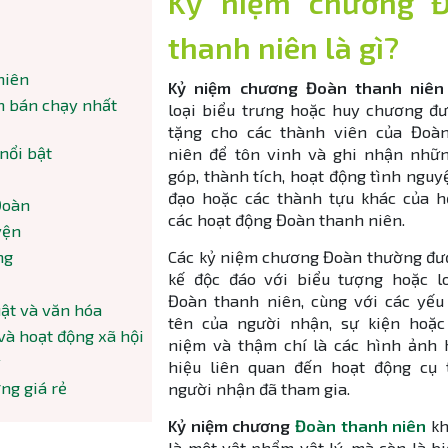
Kỷ niệm chương 
thanh niên là gì?
niên
Kỷ niệm chương Đoàn thanh niên
n bán chạy nhất
loại biểu trưng hoặc huy chương đư
tặng cho các thành viên của Đoà
t​​​​​​​
niên để tôn vinh và ghi nhận nhữ
góp, thành tích, hoạt động tình nguy
đạo hoặc các thành tựu khác của h
Đoàn
các hoạt động Đoàn thanh niên.
yện
Các kỷ niệm chương Đoàn thường đượ
​​
kế độc đáo với biểu tượng hoặc l
Đoàn thanh niên, cùng với các yếu
văn hóa​​​​​​​​
tên của người nhận, sự kiện hoặc
và hoạt động xã hội
niệm và thậm chí là các hình ảnh 
ý
hiệu liên quan đến hoạt động cụ
ng giá rẻ
người nhận đã tham gia.
Kỷ niệm chương
Đoàn thanh niên
kh
là một vật phẩm vật lý, mà còn là b