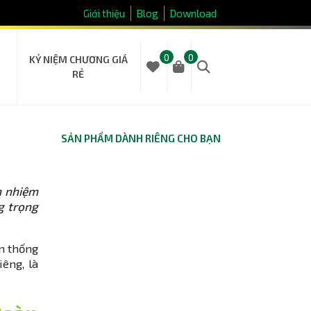
Giới thiệu
Blog
Download
0
0
KỶ NIỆM CHƯƠNG GIÁ
RẺ
SẢN PHẨM DÀNH RIÊNG CHO BẠN
h nhiệm
g trọng
n thống
êng, là