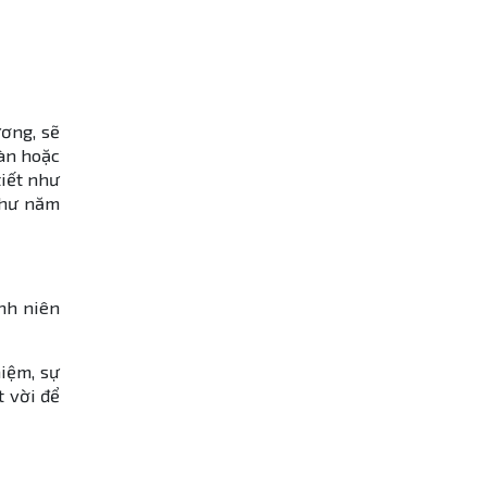
ơng, sẽ
oàn hoặc
tiết như
 như năm
nh niên
niệm, sự
t vời để