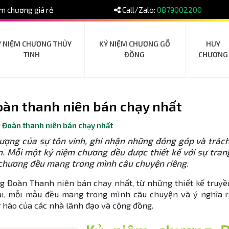
m chương giá rẻ
Call/Zalo:
0879002200
Ỷ NIỆM CHƯƠNG THỦY
KỶ NIỆM CHƯƠNG GỖ
HUY
TINH
ĐỒNG
CHƯƠNG
àn thanh niên bán chạy nhất
 Đoàn thanh niên bán chạy nhất
tượng của sự tôn vinh, ghi nhận những đóng góp và trác
. Mỗi một kỷ niệm chương đều được thiết kế với sự tran
m chương đều mang trong mình câu chuyện riêng.
 Đoàn Thanh niên bán chạy nhất, từ những thiết kế truyề
i, mỗi mẫu đều mang trong mình câu chuyện và ý nghĩa ri
 hào của các nhà lãnh đạo và cộng đồng.