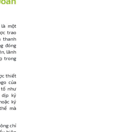
Đoàn
là một
ợc trao
n thanh
ng đóng
ện, lãnh
ọ trong
c thiết
ogo của
 tố như
 dịp kỷ
hoặc ký
 thể mà
ông chỉ
iểu hiện