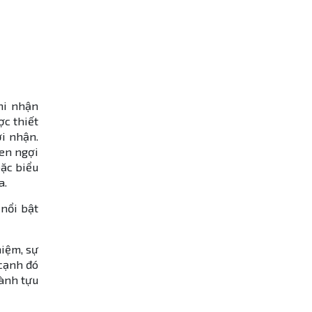
ghi nhận
c thiết
i nhận.
hen ngợi
oặc biểu
a.
nổi bật
niệm, sự
 cạnh đó
hành tựu