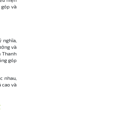
 góp và
 nghĩa,
ưởng và
n Thanh
đóng góp
c nhau,
á cao và
t