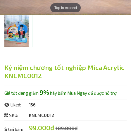
Tap to expand
Kỷ niệm chương tốt nghiệp Mica Acrylic
KNCMC0012
9%
Giá tốt đang giảm
hãy bấm Mua Ngay để được hỗ trợ
Liked:
156
SKU:
KNCMC0012
99.000đ
109.000đ
Giá bán: