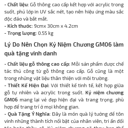
- Chất liệu
: Gỗ thông cao cấp kết hợp với acrylic trong
suốt, phủ lớp in UV sắc nét, tạo nên hiệu ứng màu sắc
độc đáo và bắt mắt.
- Kích thước
: 9cmx 30cm x 4.2cm
- Trọng lượng
: 0.55 kg
Lý Do Nên Chọn Kỷ Niệm Chương GM06 làm
quà tặng vinh danh
- Chất liệu gỗ thông cao cấp
: Mỗi sản phẩm được chế
tác thủ công từ gỗ thông cao cấp. Gỗ cũng là một
trong những vật liệu thân thiện với môi trường.
- Thiết Kế Hiện Đại
: Với thiết kế tinh tế, kết hợp giữa
gỗ tự nhiên và acrylic trong suốt.
Kỷ niệm chương
GM06
mang lại vẻ đẹp hiện đại và trang trọng, phù
hợp để trang trí ở mọi không gian.
- Quà Tặng Ý Nghĩa
: Đây là món quà lý tưởng để tôn
vinh những thành tích nổi bật của nhân viên, tri ấn đối
tác hoặc thầy, cô. Kỷ niệm chương sẽ thay bạn thể