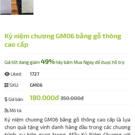
Kỷ niệm chương GM06 bằng gỗ thông
cao cấp
49%
Giá tốt đang giảm
hãy bấm Mua Ngay để được hỗ trợ
Liked:
1727
SKU:
GM06
180.000đ
350.000đ
Giá bán:
Mô tả:
Kỷ niệm chương GM06 bằng gỗ thông cao cấp là lựa
chọn quà tặng vinh danh hàng đầu trong các chương
trình, sự kiện quan trọng. Mẫu Kỷ Niệm Chương với