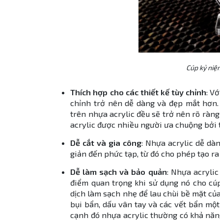
Cúp kỷ niệ
Thích hợp cho các thiết kế tùy chỉnh
: V
chỉnh trở nên dễ dàng và đẹp mắt hơn.
trên nhựa acrylic đều sẽ trở nên rõ ràn
acrylic được nhiều người ưa chuộng bởi 
Dễ cắt và gia công
: Nhựa acrylic dễ dà
giản đến phức tạp, từ đó cho phép tạo r
Dễ làm sạch và bảo quản
: Nhựa acryli
điểm quan trọng khi sử dụng nó cho c
dịch làm sạch nhẹ để lau chùi bề mặt củ
bụi bẩn, dấu vân tay và các vết bẩn mộ
cạnh đó nhựa acrylic thường có khả năng