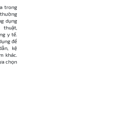
a trong
 thường
ng dụng
 thuật,
ng y tế.
dụng để
dẫn, kệ
m khác.
lựa chọn