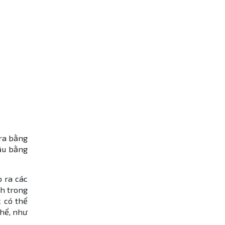
 ra bằng
ầu bằng
.
o ra các
nh trong
c có thể
thể, như