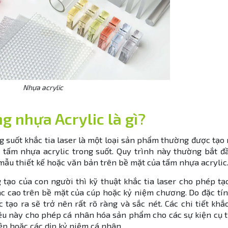
Nhựa acrylic
 nhựa Acrylic là gì?
g suốt khắc tia laser là một loại sản phẩm thường được tạo
n tấm nhựa acrylic trong suốt. Quy trình này thường bắt đ
 mẫu thiết kế hoặc văn bản trên bề mặt của tấm nhựa acrylic
tạo của con người thì kỹ thuật khắc tia laser cho phép tạ
ác cao trên bề mặt của cúp hoặc kỷ niệm chương. Do đặc tí
c tạo ra sẽ trở nên rất rõ ràng và sắc nét. Các chi tiết khắ
điều này cho phép cá nhân hóa sản phẩm cho các sự kiện cụ 
iệp hoặc các dịp kỷ niệm cá nhân.