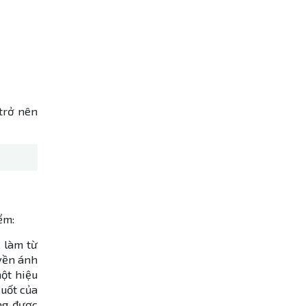
 trở nên
ểm:
 làm từ
uyền ánh
ột hiệu
uốt của
ng được