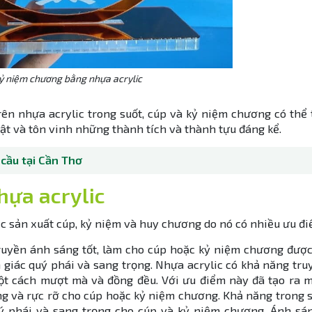
ỷ niệm chương bằng nhựa acrylic
rên nhựa acrylic trong suốt, cúp và kỷ niệm chương có thể
bật và tôn vinh những thành tích và thành tựu đáng kể.
cầu tại Cần Thơ
hựa acrylic
ệc sản xuất cúp, kỷ niệm và huy chương do nó có nhiều ưu đi
truyền ánh sáng tốt, làm cho cúp hoặc kỷ niệm chương được
 giác quý phái và sang trọng. Nhựa acrylic có khả năng tr
ột cách mượt mà và đồng đều. Với ưu điểm này đã tạo ra m
g và rực rỡ cho cúp hoặc kỷ niệm chương. Khả năng trong s
uý phái và sang trọng cho cúp và kỷ niệm chương. Ánh sá