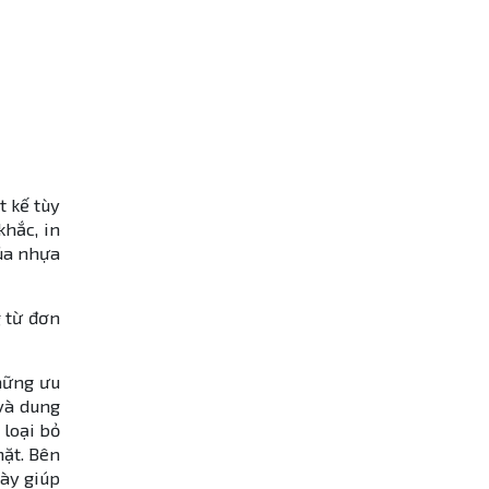
t kế tùy
hắc, in
của nhựa
g từ đơn
những ưu
và dung
 loại bỏ
ặt. Bên
này giúp