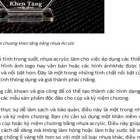
m chương khen tặng bằng nhựa Acrylic
ới tính trong suốt, nhựa acrylic làm cho việc áp dụng các thiế
 Hình ảnh logo hay văn bản hoặc các hình ảnhkhác được k
g và nổi bật hơn. Đây là một trong những tính chất nổi bật 
tính thông dụng và giá thành phải chăng.
ng cắt, khoan và gia công để có thể tạo thành các hình dạn
a các mẫu sản phẩm độc đáo cho cúp và kỷ niệm chương.
c thực sự dễ làm sạch và bảo quản, điều này là một trong 
úp và kỷ niệm chương. Bạn chỉ cần sử dụng một khăn mềm 
a cúp hoặc kỷ niệm chương bằng nhựa acrylic. Điều này giúp
t cách dễ dàng mà không làm hỏng hoặc làm trầy xước bề m
 chống ố vàng tốt hơn so với một số loại nhựa khác, điều 