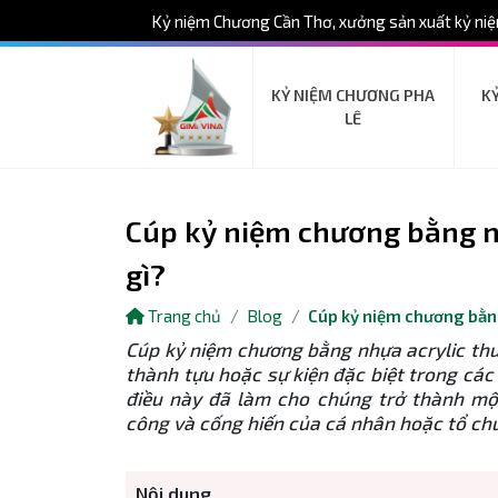
Kỷ niệm Chương Cần Thơ, xưởng sản xuất kỷ niệ
KỶ NIỆM CHƯƠNG PHA
K
LÊ
Cúp kỷ niệm chương bằng nh
gì?
Trang chủ
Blog
Cúp kỷ niệm chương bằng
Cúp kỷ niệm chương bằng nhựa acrylic th
thành tựu hoặc sự kiện đặc biệt trong các
điều này đã làm cho chúng trở thành mộ
công và cống hiến của cá nhân hoặc tổ ch
Nội dung