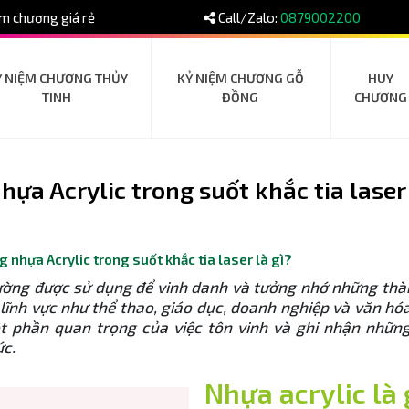
m chương giá rẻ
Call/Zalo:
0879002200
Ỷ NIỆM CHƯƠNG THỦY
KỶ NIỆM CHƯƠNG GỖ
HUY
TINH
ĐỒNG
CHƯƠNG
ựa Acrylic trong suốt khắc tia laser
 nhựa Acrylic trong suốt khắc tia laser là gì?
ường được sử dụng để vinh danh và tưởng nhớ những thàn
 lĩnh vực như thể thao, giáo dục, doanh nghiệp và văn hóa
t phần quan trọng của việc tôn vinh và ghi nhận nhữn
ức.
Nhựa acrylic là 