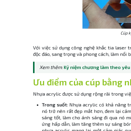
Cúp k
Với việc sử dụng công nghệ khắc tia laser t
độc đáo, sang trọng và phong cách, làm nổi 
Xem thêm
:
Kỷ niệm chương làm theo yêu 
Ưu điểm của cúp bằng n
Nhựa acrylic được sử dụng rộng rãi trong vi
Trong suốt
: Nhựa acrylic có khả năng 
nó trở nên rất đẹp mắt hơn, đem lại cảm
sáng tốt, làm cho ánh sáng đi qua nó m
ứng hấp dẫn, làm tăng thêm sự sáng bón
nhựa acrylic mang lại một cảm giác q