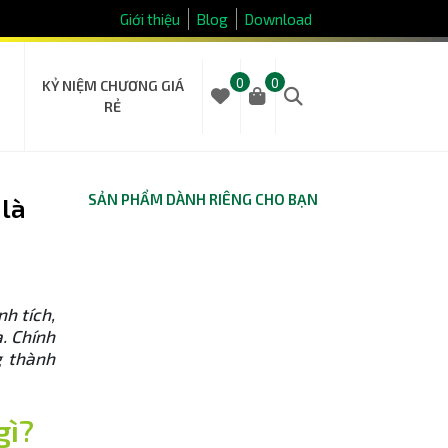
Giới thiệu
Blog
Download
0
0
KỶ NIỆM CHƯƠNG GIÁ
RẺ
SẢN PHẨM DÀNH RIÊNG CHO BẠN
 là
h tích,
. Chính
g thành
gì?