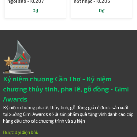
ngôi sao - KL207
nốt nhạc - KL206
0₫
0₫
Kỷ niệm chương Cần Thơ - Kỷ niệm
chương thủy tinh, pha lê, gỗ đồng • Gimi
Awards
Kỷ niệm chương pha lê, thủy tinh, gỗ đồng giá rẻ được sản xuất
tại xưởng Gimi Awards sẽ là sản phẩm quà tặng vinh danh cao cấp
hàng đầu cho các chương trình và sự kiện
Được đại diện bởi: