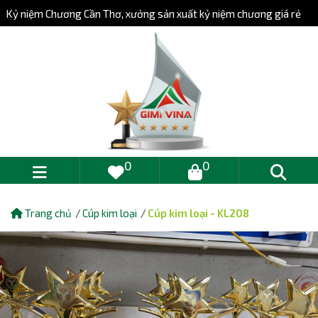
Kỷ niệm Chương Cần Thơ, xưởng sản xuất kỷ niệm chương giá rẻ
0
0
Trang chủ
Cúp kim loại
Cúp kim loại - KL208