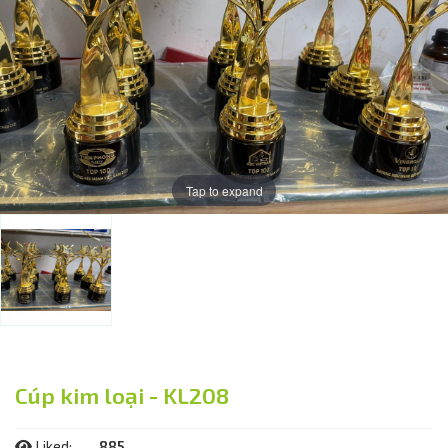
Tap to expand
Cúp kim loại - KL208
Liked:
885