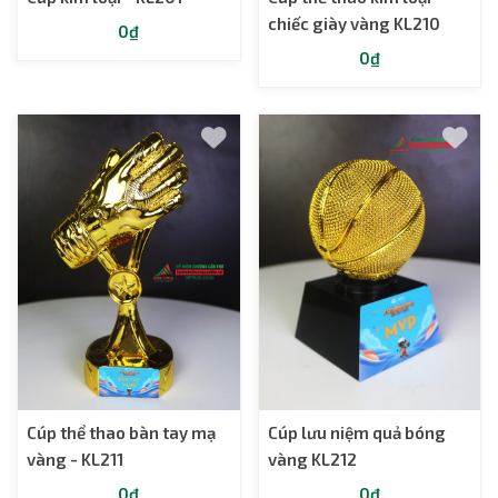
chiếc giày vàng KL210
0₫
0₫
Cúp thể thao bàn tay mạ
Cúp lưu niệm quả bóng
vàng - KL211
vàng KL212
0₫
0₫