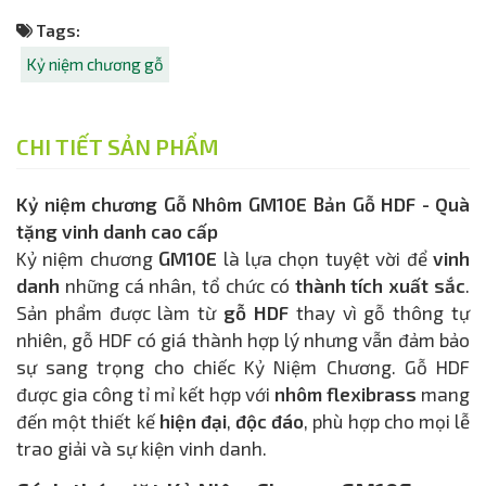
Tags:
Kỷ niệm chương gỗ
CHI TIẾT SẢN PHẨM
Kỷ niệm chương Gỗ Nhôm GM10E Bản Gỗ HDF - Quà
tặng vinh danh cao cấp
Kỷ niệm chương
GM10E
là lựa chọn tuyệt vời để
vinh
danh
những cá nhân, tổ chức có
thành tích xuất sắc
.
Sản phẩm được làm từ
gỗ HDF
thay vì gỗ thông tự
nhiên, gỗ HDF có giá thành hợp lý nhưng vẫn đảm bảo
sự sang trọng cho chiếc Kỷ Niệm Chương. Gỗ HDF
được gia công tỉ mỉ kết hợp với
nhôm flexibrass
mang
đến một thiết kế
hiện đại
,
độc đáo
, phù hợp cho mọi lễ
trao giải và sự kiện vinh danh.