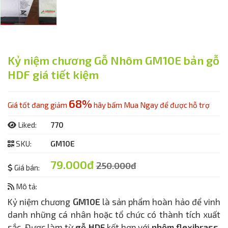
Kỷ niệm chương Gỗ Nhôm GM10E bản gỗ
HDF giá tiết kiệm
68%
Giá tốt đang giảm
hãy bấm Mua Ngay để được hỗ trợ
Liked:
770
SKU:
GM10E
79.000đ
250.000đ
Giá bán:
Mô tả:
Kỷ niệm chương
GM10E
là sản phẩm hoàn hảo để vinh
danh những cá nhân hoặc tổ chức có thành tích xuất
sắc. Được làm từ
gỗ HDF
kết hợp với
nhôm flexibrass
,