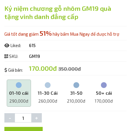
Kỷ niệm chương gỗ nhôm GM19 quà
tặng vinh danh đẳng cấp
51%
Giá tốt đang giảm
hãy bấm Mua Ngay để được hỗ trợ
Liked:
615
SKU:
GM19
170.000đ
350.000đ
Giá bán:
01-10 cái
11-30 Cái
31-50
50+ cái
290,000đ
260,000đ
210,000đ
170,000đ
-
+